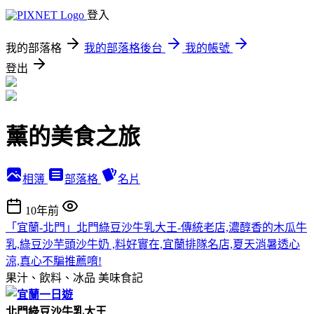
登入
我的部落格
我的部落格後台
我的帳號
登出
薰的美食之旅
相簿
部落格
名片
10年前
「宜蘭-北門」北門綠豆沙牛乳大王-傳統老店,濃醇香的木瓜牛
乳,綠豆沙芋頭沙牛奶 ,料好實在,宜蘭排隊名店,夏天消暑透心
涼,真心不騙推薦唷!
果汁、飲料、冰品
美味食記
北門綠豆沙牛乳大王