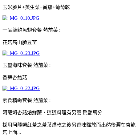
玉米脆片+美生菜+番茄+葡萄乾
一品龍鮑魚翅套餐 熱前菜 :
花菇高山脆豆苗
玉璽海味套餐 熱前菜 :
香蒜杏鮑菇
素食精緻套餐 熱前菜 :
阿薩姆杏菇燴鮮蔬，這道料理有另薰 驚艷萬分
採用阿薩姆紅茶之茶葉烘乾之後另香味釋放而出然後灑在杏鮑
菇上面...