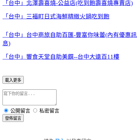
「台中」北澤壽喜燒-公益店(吃到飽壽喜燒專賣店)
「台中」三福町日式海鮮精緻火鍋吃到飽
「台中」台中商旅自助百匯-豐富你味蕾(內有優惠訊
息)
「台中」響食天堂自助美饌--台中大遠百11樓
載入更多
公開留言
私密留言
發佈留言