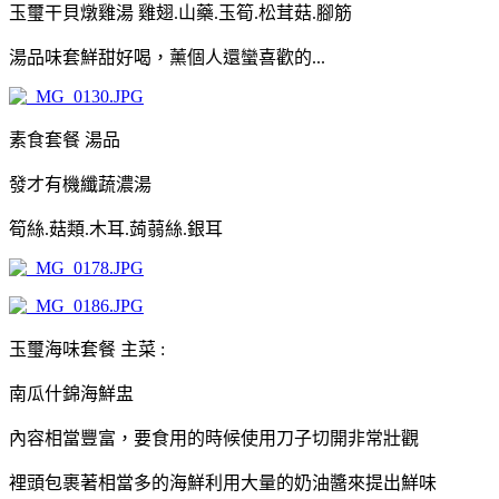
玉璽干貝燉雞湯 雞翅.山藥.玉筍.松茸菇.腳筋
湯品味套鮮甜好喝，薰個人還蠻喜歡的...
素食套餐 湯品
發才有機纖蔬濃湯
筍絲.菇類.木耳.蒟蒻絲.銀耳
玉璽海味套餐 主菜 :
南瓜什錦海鮮盅
內容相當豐富，要食用的時候使用刀子切開非常壯觀
裡頭包裹著相當多的海鮮利用大量的奶油醬來提出鮮味