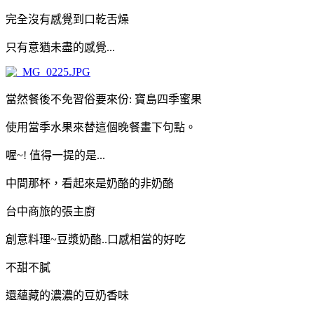
完全沒有感覺到口乾舌燥
只有意猶未盡的感覺...
當然餐後不免習俗要來份: 寶島四季蜜果
使用當季水果來替這個晚餐畫下句點。
喔~! 值得一提的是...
中間那杯，看起來是奶酪的非奶酪
台中商旅的張主廚
創意料理~豆漿奶酪..口感相當的好吃
不甜不膩
還蘊藏的濃濃的豆奶香味