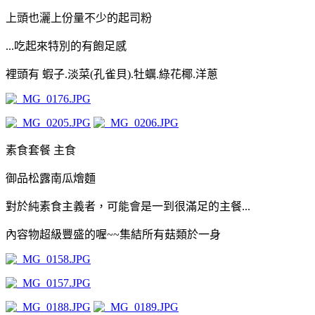
上頭也灑上份量不少的起司粉
...吃起來特別的有飽足感
裡頭有 蝦子.淡菜(孔雀貝).牡蠣.綠花椰.洋蔥
素食套餐 主食
御品松露南瓜燴麵
對於純素食主義者，可能會是一到很滿足的主餐...
內容物超級豐盛的喔~~集結所有菇類於一身