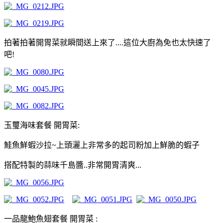
拍著拍著開胃菜就瞬間送上來了....這位大廚為免也太快速了
吧!
玉璽海味套餐 開胃菜:
鮭魚鮮蝦沙拉~上頭灑上非常多的起司粉加上鮮脆的蝦子
搭配特製的蒜味千島醬..非常開胃清爽...
一品龍鮑魚翅套餐 開胃菜 :