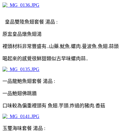
皇品雙陸魚翅套餐 湯品 :
原盅皇品燉魚翅湯
裡頭材料非常豐盛有..山藥.魷魚.螺肉.曼波魚.魚翅.蒜頭
喝起來的感覺很鮮甜類似古早味螺肉蒜..
一品龍鮑魚翅套餐 湯品 :
一品鮑翅佛跳牆
口味較為偏重裡頭有 魚翅.芋頭.炸過的豬肉.香菇
玉璽海味套餐 湯品 :