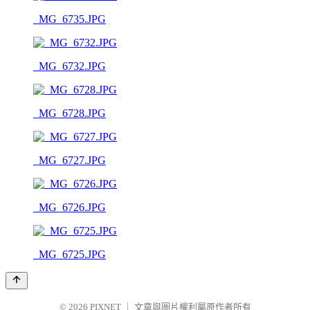
_MG_6735.JPG
_MG_6732.JPG
_MG_6728.JPG
_MG_6727.JPG
_MG_6726.JPG
_MG_6725.JPG
© 2026
PIXNET
｜
文章與圖片權利屬原作者所有