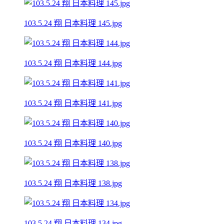
103.5.24 翔 日本料理 145.jpg
103.5.24 翔 日本料理 144.jpg
103.5.24 翔 日本料理 141.jpg
103.5.24 翔 日本料理 140.jpg
103.5.24 翔 日本料理 138.jpg
103.5.24 翔 日本料理 134.jpg