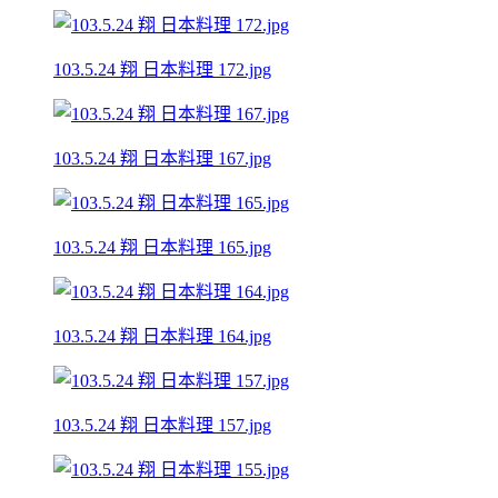
103.5.24 翔 日本料理 172.jpg
103.5.24 翔 日本料理 167.jpg
103.5.24 翔 日本料理 165.jpg
103.5.24 翔 日本料理 164.jpg
103.5.24 翔 日本料理 157.jpg