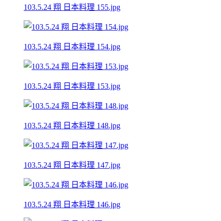
103.5.24 翔 日本料理 155.jpg
103.5.24 翔 日本料理 154.jpg
103.5.24 翔 日本料理 153.jpg
103.5.24 翔 日本料理 148.jpg
103.5.24 翔 日本料理 147.jpg
103.5.24 翔 日本料理 146.jpg